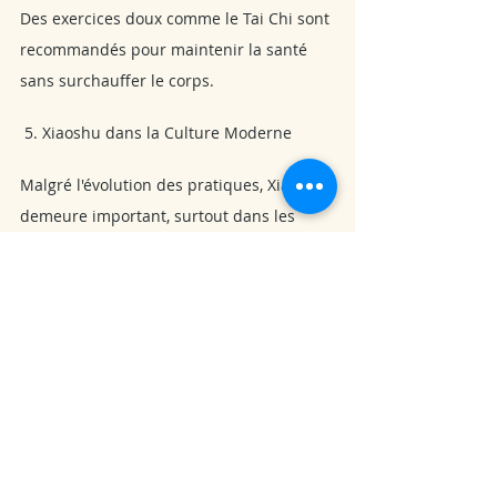
Des exercices doux comme le Tai Chi sont 
recommandés pour maintenir la santé 
sans surchauffer le corps.
 5. Xiaoshu dans la Culture Moderne
Malgré l'évolution des pratiques, Xiaoshu 
demeure important, surtout dans les 
zones rurales. Les villes modernes 
continuent de célébrer cette période 
avec des événements culturels, des 
festivals et une attention renouvelée aux 
pratiques de bien-être.
Xiaoshu (小暑) est une période riche en 
significations culturelles et pratiques 
traditionnelles en Chine. En célébrant ce 