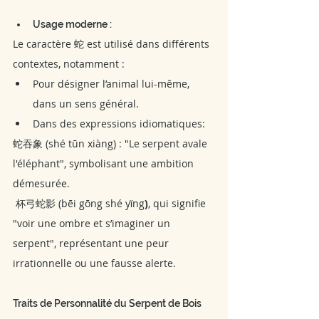
Usage moderne :
Le caractère 蛇 est utilisé dans différents 
contextes, notamment :
Pour désigner l’animal lui-même, 
dans un sens général.
Dans des expressions idiomatiques:
蛇吞象 (shé tūn xiàng) : "Le serpent avale 
l'éléphant", symbolisant une ambition 
démesurée.
 杯弓蛇影 (bēi gōng shé yǐng
)
, qui signifie 
"voir une ombre et s’imaginer un 
serpent", représentant une peur 
irrationnelle ou une fausse alerte.
Traits de Personnalité du Serpent de Bois