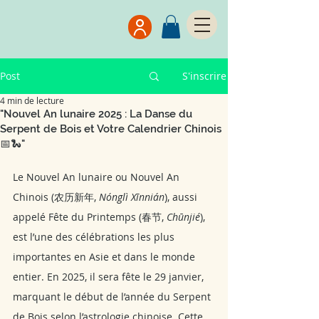
Post
S'inscrire
4 min de lecture
"Nouvel An lunaire 2025 : La Danse du
Serpent de Bois et Votre Calendrier Chinois
📅🐍"
Le Nouvel An lunaire ou Nouvel An 
Chinois (农历新年,
 Nónglì Xīnnián
), aussi 
appelé Fête du Printemps (春节, 
Chūnjié
), 
est l’une des célébrations les plus 
importantes en Asie et dans le monde 
entier. En 2025, il sera fête le 29 janvier, 
marquant le début de l’année du Serpent 
de Bois selon l’astrologie chinoise. Cette 