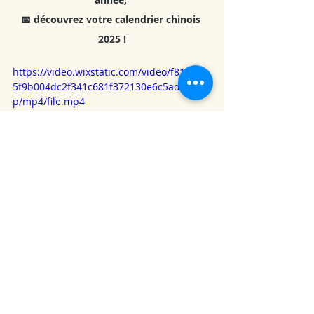
📅 découvrez votre calendrier chinois 
2025 !
https://video.wixstatic.com/video/f816b9_
5f9b004dc2f341c681f372130e6c5ad3/1080
p/mp4/file.mp4
Ce calendrier vous guide mois par mois, 
avec :
✔️ Les fêtes traditionnelles chinoises.
✔️Les fêtes officielles chinoises
✔️Les 24 termes solaires Jie Qi (Jié Qì; 节
气) qui rythment l’année selon les 
variations climatiques et saisonnières.