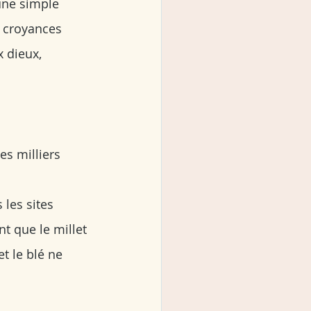
'une simple 
x croyances 
x dieux, 
es milliers 
les sites 
t que le millet 
t le blé ne 