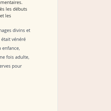
imentaires.
Dès les débuts 
et les 
nages divins et 
 était vénéré 
n enfance, 
e fois adulte, 
serves pour 