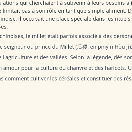
ulations qui cherchaient à subvenir à leurs besoins al
e limitait pas à son rôle en tant que simple aliment. 
hinoise, il occupait une place spéciale dans les rituels 
es. 
hinoises, le millet était parfois associé à des person
e seigneur ou prince du Millet (后稷, en pinyin Hòu jì),
 l'agriculture et des vallées. Selon la légende, dès so
 amour pour la culture du chanvre et des haricots. Un
ns comment cultiver les céréales et constituer des ré