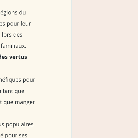
régions du 
ées pour leur 
 lors des 
 familiaux.
des vertus 
énéfiques pour 
n tant que 
nt que manger 
us populaires 
ié pour ses 