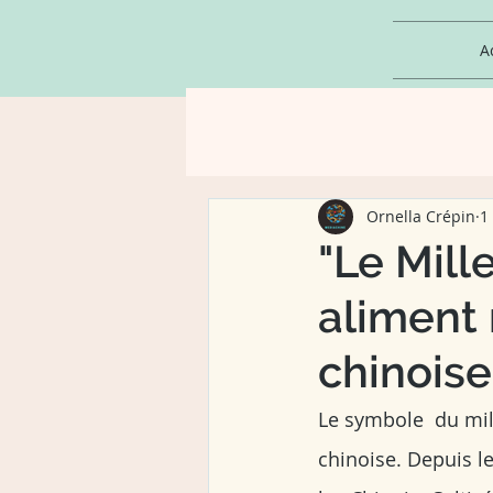
A
Ornella Crépin
1
"Le Mill
aliment 
chinoise
Le symbole  du mill
chinoise. Depuis le