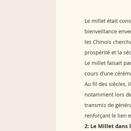
Le millet était co
bienveillance enver
les Chinois chercha
prospérité et la s
Le millet faisait p
cours d'une cérémo
Au fil des siècles,
notamment lors des 
transmis de générat
renforçant le lien 
2: Le Millet dans