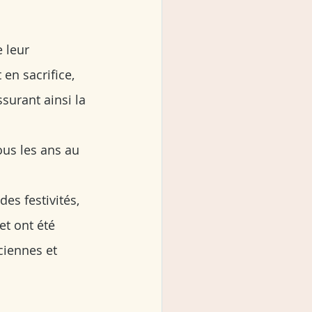
 leur 
 en sacrifice, 
ssurant ainsi la 
ous les ans au 
es festivités, 
et ont été 
ciennes et 