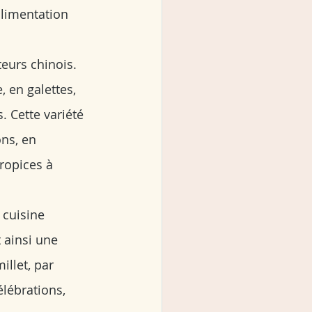
alimentation 
eurs chinois. 
, en galettes, 
 Cette variété 
ns, en 
ropices à 
 cuisine 
 ainsi une 
llet, par 
élébrations, 