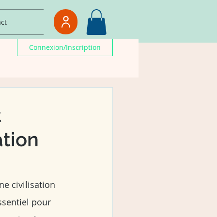
ct
Connexion/Inscription
t
ation
e civilisation 
ssentiel pour 