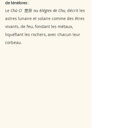
de ténèbres :
Le 
Chǔ Cí 
 楚辞 ou é
légies de Chu, 
décrit les 
astres lunaire et solaire comme des êtres 
vivants, de feu, fondant les métaux, 
liquéfiant les rochers, avec chacun leur 
corbeau.