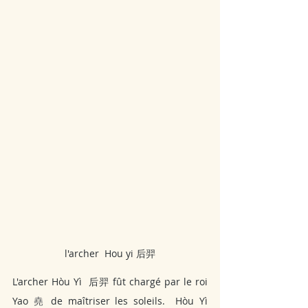
l'archer  Hou yi 后羿
L'archer Hòu Yì
 后羿 fût chargé par le roi 
Yao 
堯 
de maîtriser les soleils.  Hòu Yì   