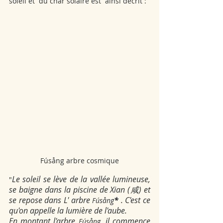
soleil et  du char solaire est  ainsi décrit :
Fúsång arbre cosmique
Le soleil se lève de la vallée lumineuse, 
"
se baigne dans la piscine de Xian (咸) et 
se repose dans L' arbre 
*
 . C'est ce 
Fúsång
qu'on appelle la lumière de l'aube.
En montant l'arbre 
, il commence 
Fúsång