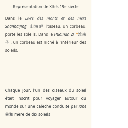
Représentation de Xīhé, 19e siècle
Dans le 
Livre des monts et des mers
Shanhaijing 
 山海經
,
 l’oiseau, un corbeau, 
porte les soleils. Dans le
 Huainan Zi 
*
淮南
子
 ,
 un corbeau est niché à l’intérieur des 
soleils. 
Chaque jour, l'un des oiseaux du soleil 
était inscrit pour voyager autour du 
monde sur une calèche conduite par 
Xīhé 
羲和
mère de dix soleils
.