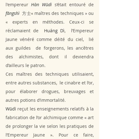
l'empereur 
Hàn Wǔdì 
s’était entouré de 
fāngshì 
方士
« maîtres des techniques » ou 
« experts en méthodes. Ceux-ci se 
réclamaient de 
 Huáng Dì
,  l’Empereur 
Jaune vénéré comme déité du ciel,  lié  
aux guildes  de forgerons, les ancêtres 
des alchimistes, dont il deviendra 
d’ailleurs le patron. 
Ces maîtres des techniques utilisaient, 
entre autres substances,  le cinabre et l’or,   
pour élaborer drogues, breuvages et 
autres potions d’immortalité. 
Wǔdì
 reçut les enseignements relatifs à la 
fabrication de l’or alchimique comme « art 
de prolonger la vie selon les pratiques de 
l’Empereur Jaune ». Pour ce faire,  