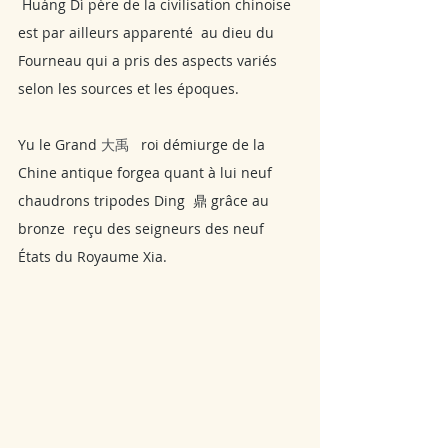
 Huáng Dì père de la civilisation chinoise 
est par ailleurs apparenté  au dieu du 
Fourneau qui a pris des aspects variés 
selon les sources et les époques. 
Yu le Grand 
大禹   
roi démiurge de la 
Chine antique
forgea quant à lui neuf 
chaudrons tripodes Ding  鼎 grâce au  
bronze  reçu des seigneurs des neuf 
États du Royaume Xia.