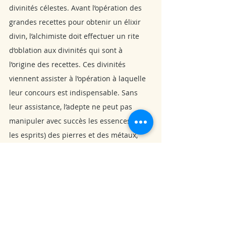
divinités célestes. Avant l’opération des 
grandes recettes pour obtenir un élixir 
divin, l’alchimiste doit effectuer un rite 
d’oblation aux divinités qui sont à 
l’origine des recettes. Ces divinités 
viennent assister à l’opération à laquelle 
leur concours est indispensable. Sans 
leur assistance, l’adepte ne peut pas 
manipuler avec succès les essences (ou 
les esprits) des pierres et des métaux, 
parce que celles-ci, sensibles aux 
mauvaises influences des esprits 
malfaisants, sont vulnérables.
Des thèmes récurrents dans l’œuvre des 
métallurgistes et celle des alchimistes 