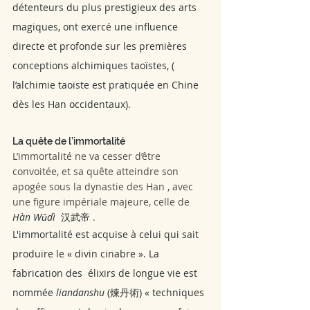
détenteurs du plus prestigieux des arts 
magiques, ont exercé une influence 
directe et profonde sur les premières 
conceptions alchimiques taoïstes, 
( 
l’alchimie taoïste est pratiquée en Chine 
dès les Han occidentaux).
La quête de l’immortalité 
L’immortalité ne va cesser d’être 
convoitée, et sa quête atteindre son 
apogée sous la dynastie des Han , avec 
une figure impériale majeure, celle de 
Hàn Wǔdì 
汉武帝 
.
L'immortalité est acquise à celui qui sait 
produire le « divin cinabre ». La 
fabrication des  élixirs de longue vie est 
nommée 
liandanshu
 (煉丹術) « techniques 