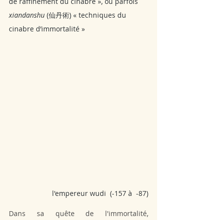
de raffinement du cinabre », ou parfois 
xiandanshu
 (仙丹術) « techniques du 
cinabre d’immortalité »
 l'empereur wudi  (-157 à  -87)
Dans sa quête de l'immortalité, 