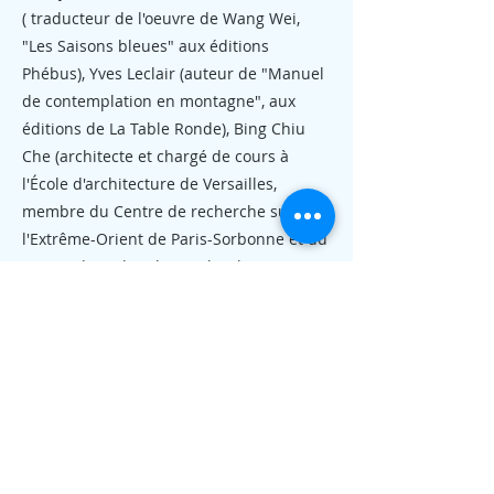
( traducteur de l'oeuvre de Wang Wei,
"Les Saisons bleues" aux éditions
Phébus), Yves Leclair (auteur de "Manuel
de contemplation en montagne", aux
éditions de La Table Ronde), Bing Chiu
Che (architecte et chargé de cours à
l'École d'architecture de Versailles,
membre du Centre de recherche sur
l'Extrême-Orient de Paris-Sorbonne et du
Centre de recherche sur l'architecture
traditionnelle et les jardins en Chine) et
Sophie Couëtoux (historienne de l'art, co-
commissaire de l'exposition du Jardin du
lettré au Musée Albert Kahn à Boulogne)
- Réalisation Annie Douel
Previous
Next