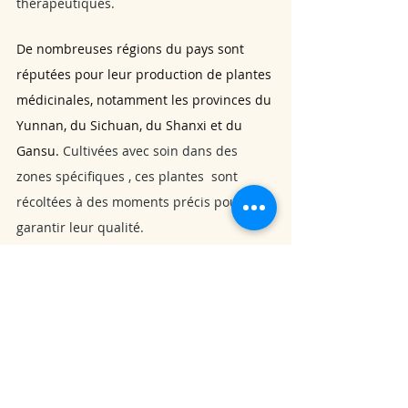
thérapeutiques.
De nombreuses régions du pays sont 
réputées pour leur production de plantes 
médicinales, notamment les provinces du 
Yunnan, du Sichuan, du Shanxi et du 
Gansu. 
Cultivées avec soin dans des 
zones spécifiques , ces plantes  sont 
récoltées à des moments précis pour 
garantir leur qualité.  
La préparation et l'utilisation des plantes 
médicinales
En médecine chinoise, les plantes 
peuvent être utilisées fraîches, séchées
sous forme de décoctions, d'infusions, de 
teintures de poudres, 
 d'onguents ou 