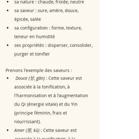
sa nature : chaude, froide, neutre
sa saveur : sure, amère, douce, 
épicée, salée
sa configuration : forme, texture, 
teneur en humidité
ses propriétés : disperser, consolider, 
purger et tonifier
Prenons l'exemple des saveurs :
 Douce (甘, gān)
 : Cette saveur est 
associée à la tonification, à 
l'harmonisation et à l'augmentation 
du Qi (énergie vitale) et du Yin 
(principe féminin, frais et 
nourrissant).
Amer (苦, kǔ)
 : Cette saveur est 
associée à la purification, à la 