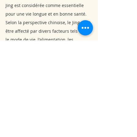
Jing est considérée comme essentielle 
pour une vie longue et en bonne santé. 
Selon la perspective chinoise, le Jing peut 
être affecté par divers facteurs tels que 
le mode de vie, l'alimentation, les 
émotions et les habitudes de vie. Des 
pratiques telles que la méditation, les 
exercices énergétiques (comme le Qi 
Gong) et une alimentation équilibrée 
sont souvent recommandées pour 
préserver et renforcer le Jing. Le Jing est 
également associé à la reproduction et à 
la génération de nouvelles vies. Dans la 
médecine traditionnelle chinoise, il est 
considéré comme un aspect important 
de la fertilité et de la capacité à 