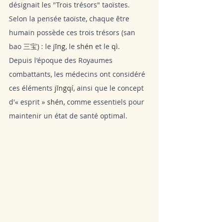
désignait les "Trois trésors" taoïstes. 
Selon la pensée taoïste, chaque être 
humain possède ces trois trésors (san 
bao 三宝) : le 
jīng
, le 
shén 
et le 
qì
. 
Depuis l'époque des Royaumes 
combattants, les médecins ont considéré 
ces éléments 
jīngqí
, ainsi que le concept 
d'« esprit » 
shén
, comme essentiels pour 
maintenir un état de santé optimal.