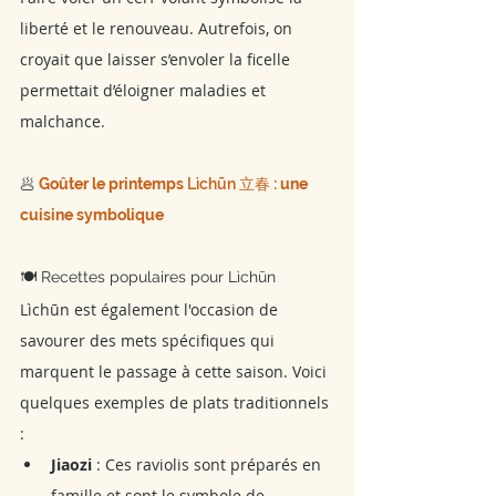
liberté et le renouveau. Autrefois, on 
croyait que laisser s’envoler la ficelle 
permettait d’éloigner maladies et 
malchance.
🥟 
Goûter le printemps 
Lìchūn 立春
 : une 
cuisine symbolique
🍽️ Recettes populaires pour Lìchūn
Lìchūn est également l'occasion de 
savourer des mets spécifiques qui 
marquent le passage à cette saison. Voici 
quelques exemples de plats traditionnels 
:
Jiaozi
 : Ces raviolis sont préparés en 
famille et sont le symbole de 