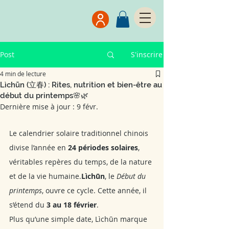
Post
S'inscrire
4 min de lecture
Lìchūn (立春) : Rites, nutrition et bien-être au
début du printemps🌸🌿
Dernière mise à jour :
9 févr.
Le calendrier solaire traditionnel chinois 
divise l’année en 
24 périodes solaires
, 
véritables repères du temps, de la nature 
et de la vie humaine.
Lìchūn
, le 
Début du 
printemps
, ouvre ce cycle. Cette année, il 
s’étend du 
3 au 18 février
.
Plus qu’une simple date, Lìchūn marque 