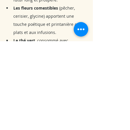
Les fleurs comestibles
 (pêcher, 
cerisier, glycine) apportent une 
touche poétique et printanière aux 
plats et aux infusions.
Le thé vert
, consommé avec 
modération, évoque fraîcheur, clarté 
et purification.
🌿 
Le printemps selon la médecine 
traditionnelle chinoise
En 
médecine traditionnelle chinoise 
(MTC)
, le printemps est associé à 
l’élément 
Bois
, au 
Foie
 et à la libre 
circulation du 
Qi
, l’énergie vitale. C’est 
une saison charnière, propice au 
mouvement, à la créativité et à 
l’ouverture.