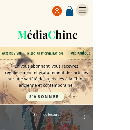
M
édi
a
C
h
i
ne
ARTS DE VIVRE
MÉDIATHÈQUE
HISTOIRE ET CIVILISATION
En vous abonnant, vous recevrez
régulièrement et gratuitement des articles
sur une variété de sujets liés à la Chine
ancienne et contemporaine.
S'ABONNER
3 min de lecture